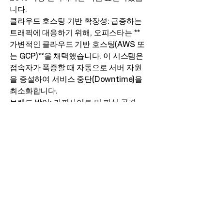
니다.
클라우드 호스팅 기반 확장성: 급증하는
트래픽에 대응하기 위해, 오피스타는 **
가변적인 클라우드 기반 호스팅(AWS 또
는 GCP)**을 채택했습니다. 이 시스템은
접속자가 폭증할 때 자동으로 서버 자원
을 증설하여 서비스 중단(Downtime)을
최소화합니다.
브랜드 방어: 카피사이트 및 피싱 공격
대응
오피스타의 높은 인지도는 카피사이트
와 피싱 공격이라는 심각한 브랜드 리스
크를 낳았으며, 이에 대한 방어 전략이
중요했습니다.
공식 채널을 통한 도메인 관리: **'진짜 오
피스타 주소'**를 이용자에게 명확히 전
달하기 위해 텔레그램, 공식 커뮤니티 등
외부 채널을 통해 암호화된 주소 링크를